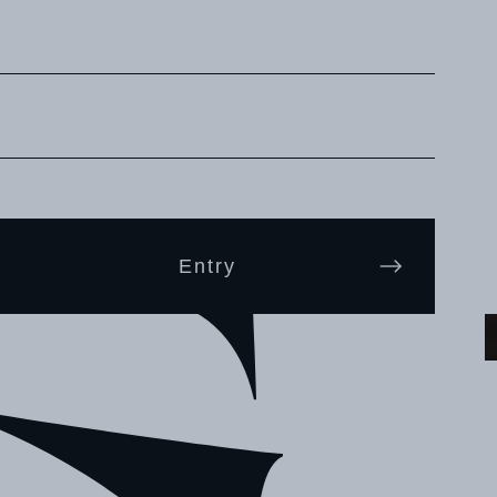
UR
Entry