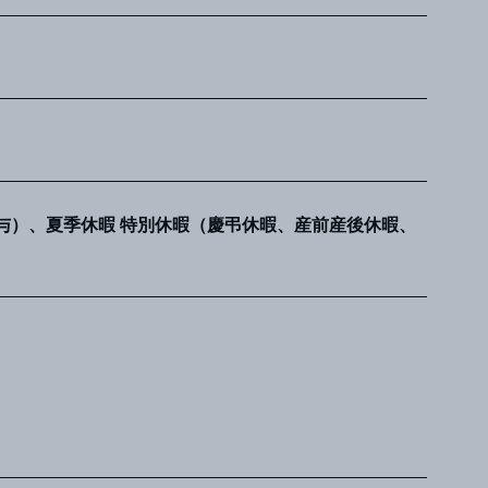
与）、夏季休暇 特別休暇（慶弔休暇、産前産後休暇、
Career
うのが仕事
【酒場談義】デザイナーの師弟関係は、師匠
れに何をもたらすか？